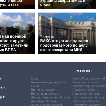
беспечивают
Украины сократились в
ти и газа
июле
и над военной
7 августа
 ремонтируют
ВАКС отпустил под залог
triot, заметили
подозреваемого по делу
ые БПЛА
экс-госсекретаря МИД
РЕГИОНЫ
Киев
Ивано-Франковская об
ИС
Автономная республика
Киевская область
Крым
Кировоградская област
РОВ
Винницкая область
Луганская область
Волынская область
Львовская область
ЦИЙ
Днепропетровская область
Николаевская область
Донецкая область
Одесская область
Житомирская область
Полтавская область