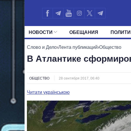
НОВОСТИ
ОБЕЩАНИЯ
ПОЛИТИ
ВСЕ ПОЛИТИКИ
ПРЕЗИДЕНТ И ОФ
Слово и Дело
›
Лента публикаций
›
Общество
В Атлантике сформиро
ОБЩЕСТВО
28 сентября 2017, 06:40
Читати українською