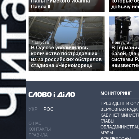
Папы Римского Иоанна
которые о
Павла II
добычу неф
7 августа
7 августа
В Одессе увеличилось
В Германи
количество пострадавших
базой, где
из-за российских обстрелов
системы Pa
стадиона «Черноморец»
неизвестн
МОНИТОРИНГ
ПРЕЗИДЕНТ И ОФ
УКР
РОС
ВЕРХОВНАЯ РАДА
КАБИНЕТ МИНИСТ
ГЛАВЫ
О НАС
ОБЛАДМИНИСТРА
КОНТАКТЫ
МЭРЫ
ПРАВИЛА
ВСЕ ПЕРСОНЫ