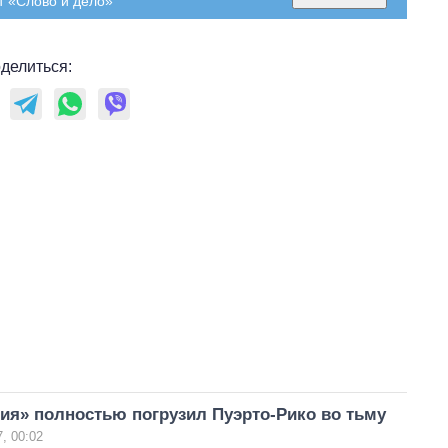
т «Слово и дело»
делиться:
ия» полностью погрузил Пуэрто-Рико во тьму
, 00:02