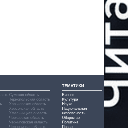
ТЕМАТИКИ
ласть
Сумская область
Бизнес
Тернопольская область
Культура
ь
Харьковская область
Наука
Херсонская область
Национальная
Хмельницкая область
безопасность
Черкасская область
Общество
Черниговская область
Политика
Черновицкая область
Право