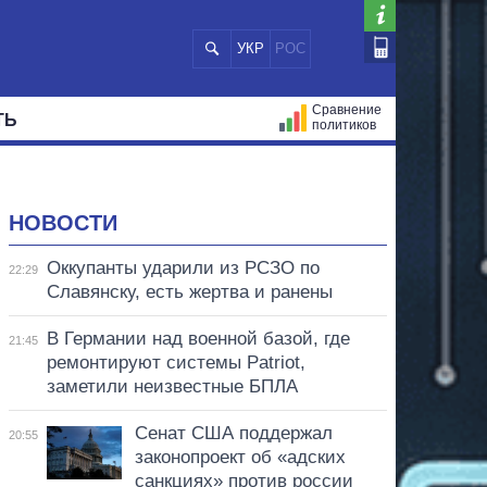
УКР
РОС
Сравнение
ТЬ
политиков
СТРАЦИЙ
МЭРЫ
ВСЕ ПЕРСОНЫ
НОВОСТИ
Оккупанты ударили из РСЗО по
22:29
Славянску, есть жертва и ранены
В Германии над военной базой, где
21:45
ремонтируют системы Patriot,
заметили неизвестные БПЛА
Сенат США поддержал
20:55
законопроект об «адских
санкциях» против россии