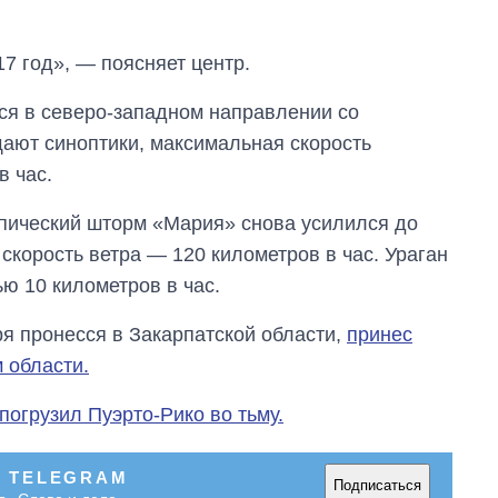
7 год», — поясняет центр.
тся в северо-западном направлении со
щают синоптики, максимальная скорость
в час.
опический шторм «Мария» снова усилился до
скорость ветра — 120 километров в час. Ураган
ью 10 километров в час.
От 1 месяца – до 5
ря пронесся в Закарпатской области,
принес
лет: кто и как долго
 области.
занимал
должность
огрузил Пуэрто-Рико во тьму.
руководителя СВР
В TELEGRAM
Подписаться