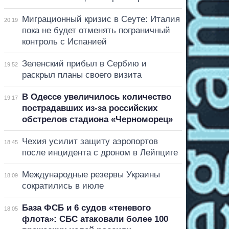
Миграционный кризис в Сеуте: Италия
20:19
пока не будет отменять пограничный
контроль с Испанией
Зеленский прибыл в Сербию и
19:52
раскрыл планы своего визита
В Одессе увеличилось количество
19:17
пострадавших из-за российских
обстрелов стадиона «Черноморец»
Чехия усилит защиту аэропортов
18:45
после инцидента с дроном в Лейпциге
Международные резервы Украины
18:09
сократились в июле
База ФСБ и 6 судов «теневого
18:05
флота»: СБС атаковали более 100