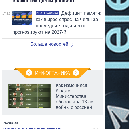
вражеских целей россиян
Дефицит памяти:
ИНФОГРАФИКА
17:52
как вырос спрос на чипы за
последние годы и что
прогнозируют на 2027-й
Больше новостей
ИНФОГРАФИКА
Как изменился
бюджет
Министерства
обороны за 13 лет
войны с россией
аспирант