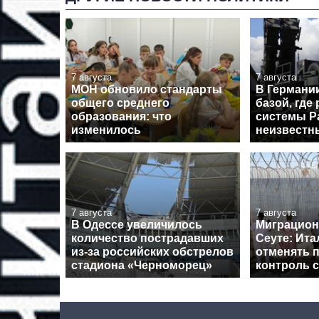
7 августа
7 августа
МОН обновило стандарты
В Германи
общего среднего
базой, где
образования: что
системы Pa
изменилось
неизвестн
7 августа
7 августа
В Одессе увеличилось
Миграцион
количество пострадавших
Сеуте: Ита
из-за российских обстрелов
отменять 
стадиона «Черноморец»
контроль 