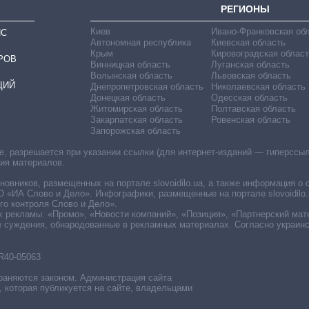
РЕГИОНЫ
Киев
Ивано-Франковская об
ИС
Автономная республика
Киевская область
Крым
Кировоградская област
РОВ
Винницкая область
Луганская область
Волынская область
Львовская область
ЦИЙ
Днепропетровская область
Николаевская область
Донецкая область
Одесская область
Житомирская область
Полтавская область
Закарпатская область
Ровенская область
Запорожская область
 разрешается при указании ссылки (для интернет-изданий — гиперссылки
ния материалов.
овников, размещенных на портале slovoidilo.ua, а также информация о 
«ИА Слово и Дело». Инфографики, размещенные на портале slovoidilo.
о контроля Слово и Дело».
х рекламы: «Промо», «Новости компаний», «Позиция», «Партнерский мат
е суждения, обнародованные в рекламных материалах. Согласно украин
R40-05063
раняются законом. Администрация сайта
, которая публикуется на сайте, владельцами