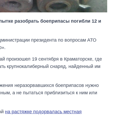
опытке разобрать боеприпасы погибли 12 и
Администрации президента по вопросам АТО
о».
ай произошел 19 сентября в Краматорске, где
ать крупнокалиберный снаряд, найденный им
Сколько
ружения неразорвавшихся боеприпасов нужно
картофеля
ным, а не пытаться приблизиться к ним или
выращивали в
Украине до и во
время большой
войны
кой
на растяжке подорвалась местная