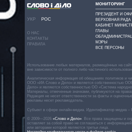
МОНИТОРИНГ
ПРЕЗИДЕНТ И ОФ
УКР
РОС
ВЕРХОВНАЯ РАДА
КАБИНЕТ МИНИСТ
ГЛАВЫ
О НАС
ОБЛАДМИНИСТРА
КОНТАКТЫ
МЭРЫ
ПРАВИЛА
ВСЕ ПЕРСОНЫ
Использование любых материалов, размещённых на сайте,
вне зависимости от полного либо частичного использова
Аналитическая информация об обещаниях политиков и чин
ООО «ИА Слово и Дело» и является собственностью ООО 
Дело» и являются собственностью ОО «Система народног
Материалы, отмеченные значками, публикуются на права
Редакция не несет ответственности за факты и оценочны
рекламы несет рекламодатель.
Субъект в сфере онлайн-медиа. Идентификатор медиа – 
© 2009—2026
«Слово и Дело»
.
Все права защищены и ох
оставляет за собой право не соглашаться с информацией
или авторами которой являются третьи лица.
Настройки конфиденциальности и файлов cookie