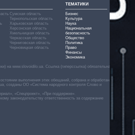
ТЕМАТИКИ
ласть
Сумская область
Бизнес
Тернопольская область
Культура
ь
Харьковская область
Наука
Херсонская область
Национальная
Хмельницкая область
безопасность
Черкасская область
Общество
Черниговская область
Политика
Черновицкая область
Право
Финансы
Экономика
) на www.slovoidilo.ua. Ссылка (гиперссылка) обязательна
состоянии выполнения этих обещаний, собрана и обработана
ua, созданы ОО «Система народного контроля Слово и
ериал», «Спецпроект», «При поддержке».
скому законодательству ответственность за содержание