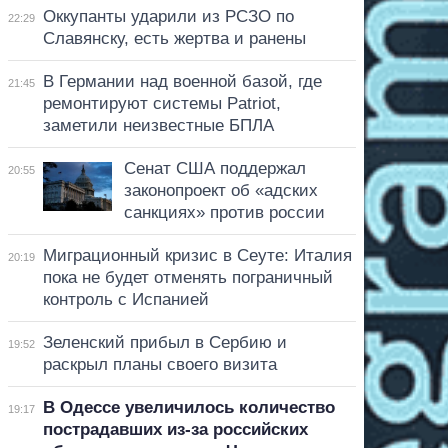
Оккупанты ударили из РСЗО по
22:29
Славянску, есть жертва и ранены
В Германии над военной базой, где
21:45
ремонтируют системы Patriot,
заметили неизвестные БПЛА
Сенат США поддержал
20:55
законопроект об «адских
санкциях» против россии
Миграционный кризис в Сеуте: Италия
20:19
пока не будет отменять пограничный
контроль с Испанией
Зеленский прибыл в Сербию и
19:52
раскрыл планы своего визита
В Одессе увеличилось количество
19:17
пострадавших из-за российских