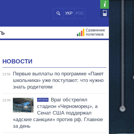
УКР
РОС
Сравнение
ТЬ
политиков
СТРАЦИЙ
МЭРЫ
ВСЕ ПЕРСОНЫ
НОВОСТИ
Первые выплаты по программе «Пакет
23:56
школьника» уже поступают: что нужно
знать родителям
Враг обстрелял
ИТОГИ
23:09
стадион «Черноморец», а
Сенат США поддержал
«адские санкции» против рф. Главное
за день