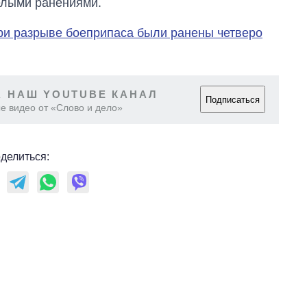
желыми ранениями.
ри разрыве боеприпаса были ранены четверо
 НАШ YOUTUBE КАНАЛ
Подписаться
е видео от «Слово и дело»
делиться: