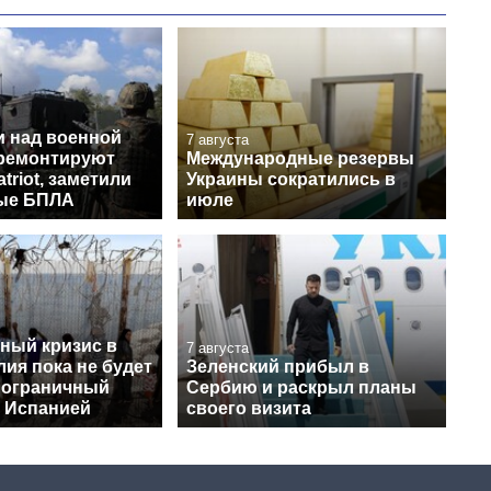
и над военной
7 августа
 ремонтируют
Международные резервы
triot, заметили
Украины сократились в
ые БПЛА
июле
ный кризис в
7 августа
лия пока не будет
Зеленский прибыл в
пограничный
Сербию и раскрыл планы
с Испанией
своего визита