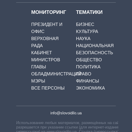
МОНИТОРИНГ
ТЕМАТИКИ
ПРЕЗИДЕНТ И
БИЗНЕС
ОФИС
КУЛЬТУРА
ВЕРХОВНАЯ
НАУКА
РАДА
НАЦИОНАЛЬНАЯ
КАБИНЕТ
БЕЗОПАСНОСТЬ
МИНИСТРОВ
ОБЩЕСТВО
ГЛАВЫ
ПОЛИТИКА
ОБЛАДМИНИСТРАЦИЙ
ПРАВО
МЭРЫ
ФИНАНСЫ
ВСЕ ПЕРСОНЫ
ЭКОНОМИКА
info@slovoidilo.ua
Использование любых материалов, размещённых на сайте,
разрешается при указании ссылки (для интернет-изданий —
гиперссылки) на www.slovoidilo.ua. Ссылка (гиперссылка)