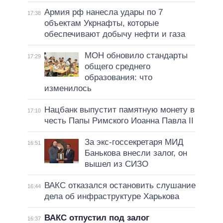
Армия рф нанесла удары по 7
17:38
объектам Укрнафты, которые
обеспечивают добычу нефти и газа
МОН обновило стандарты
17:29
общего среднего
образования: что
изменилось
Нацбанк выпустит памятную монету в
17:10
честь Папы Римского Иоанна Павла II
За экс-госсекретаря МИД
16:51
Банькова внесли залог, он
вышел из СИЗО
ВАКС отказался остановить слушание
16:44
дела об инфраструктуре Харькова
ВАКС отпустил под залог
16:37