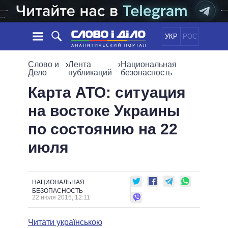
УКР
РОС
НОВОСТИ
Слово и
›
Лента
›
Национальная
Дело
публикаций
безопасность
ОБЕЩАНИЯ
ЛЕНТА
ПОЛИТИКА
Карта АТО: ситуация
СОБЫТИЯ
ЭКОНОМИКА
на востоке Украины
ПОЛИТИКИ
СТАТЬИ
ОБЩЕСТВО
по состоянию на 22
ИНФОГРАФИКА
МНЕНИЯ
МИР
ВСЕ ПОЛИТИКИ
июля
ОБЗОРЫ
ПРЕЗИДЕНТ И ОФИС
ВИДЕО
ДАЙДЖЕСТЫ
ВЕРХОВНАЯ РАДА
ПОДДЕРЖАТЬ
КАБИНЕТ МИНИСТРОВ
НАЦИОНАЛЬНАЯ
ГЛАВЫ ОБЛАДМИНИСТРАЦИЙ
БЕЗОПАСНОСТЬ
СРАВНЕНИЕ ПОЛИТИКОВ
22 июля 2015, 12:11
МЭРЫ
ВСЕ ПЕРСОНЫ
Читати українською