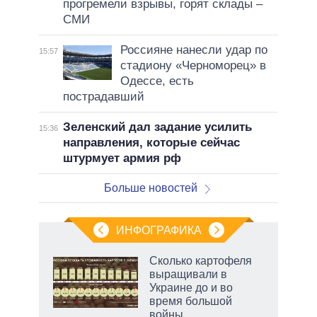
прогремели взрывы, горят склады –
СМИ
Россияне нанесли удар по
15:57
стадиону «Черноморец» в
Одессе, есть
пострадавший
Зеленский дал задание усилить
15:36
направления, которые сейчас
штурмует армия рф
Больше новостей
ИНФОГРАФИКА
 5
Сколько картофеля
го
выращивали в
сть
Украине до и во
ВР
время большой
войны