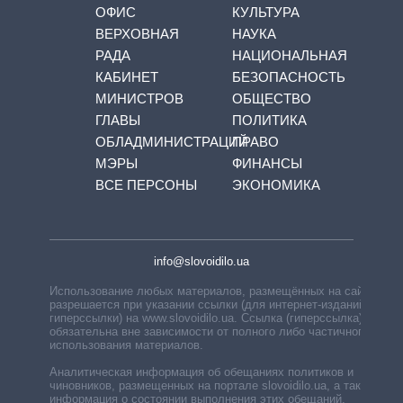
ОФИС
КУЛЬТУРА
ВЕРХОВНАЯ
НАУКА
РАДА
НАЦИОНАЛЬНАЯ
КАБИНЕТ
БЕЗОПАСНОСТЬ
МИНИСТРОВ
ОБЩЕСТВО
ГЛАВЫ
ПОЛИТИКА
ОБЛАДМИНИСТРАЦИЙ
ПРАВО
МЭРЫ
ФИНАНСЫ
ВСЕ ПЕРСОНЫ
ЭКОНОМИКА
info@slovoidilo.ua
Использование любых материалов, размещённых на сайте,
разрешается при указании ссылки (для интернет-изданий —
гиперссылки) на www.slovoidilo.ua. Ссылка (гиперссылка)
обязательна вне зависимости от полного либо частичного
использования материалов.
Аналитическая информация об обещаниях политиков и
чиновников, размещенных на портале slovoidilo.ua, а также
информация о состоянии выполнения этих обещаний,