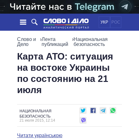
УКР
РОС
НОВОСТИ
Слово и
›
Лента
›
Национальная
Дело
публикаций
безопасность
ОБЕЩАНИЯ
ЛЕНТА
ПОЛИТИКА
Карта АТО: ситуация
СОБЫТИЯ
ЭКОНОМИКА
на востоке Украины
ПОЛИТИКИ
СТАТЬИ
ОБЩЕСТВО
по состоянию на 21
ИНФОГРАФИКА
МНЕНИЯ
МИР
ВСЕ ПОЛИТИКИ
июля
ОБЗОРЫ
ПРЕЗИДЕНТ И ОФИС
ВИДЕО
ДАЙДЖЕСТЫ
ВЕРХОВНАЯ РАДА
ПОДДЕРЖАТЬ
КАБИНЕТ МИНИСТРОВ
НАЦИОНАЛЬНАЯ
ГЛАВЫ ОБЛАДМИНИСТРАЦИЙ
БЕЗОПАСНОСТЬ
СРАВНЕНИЕ ПОЛИТИКОВ
21 июля 2015, 12:14
МЭРЫ
ВСЕ ПЕРСОНЫ
Читати українською