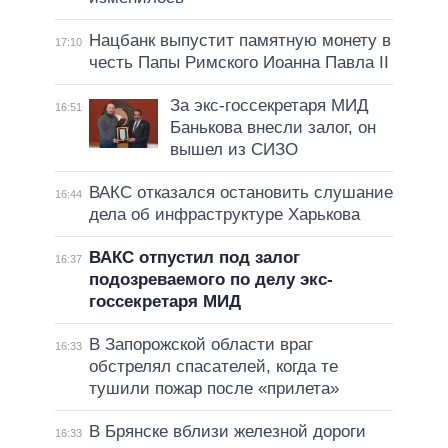
Нацбанк выпустит памятную монету в
17:10
честь Папы Римского Иоанна Павла II
За экс-госсекретаря МИД
16:51
Банькова внесли залог, он
вышел из СИЗО
ВАКС отказался остановить слушание
16:44
дела об инфраструктуре Харькова
ВАКС отпустил под залог
16:37
подозреваемого по делу экс-
госсекретаря МИД
В Запорожской области враг
16:33
обстрелял спасателей, когда те
тушили пожар после «прилета»
В Брянске вблизи железной дороги
16:33